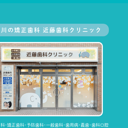
立川の矯正歯科 近藤歯科クリニック
科･矯正歯科･予防歯科･一般歯科･歯周病･義歯･歯科口腔