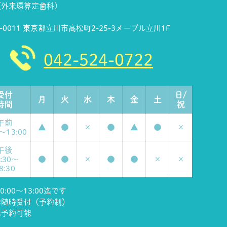
（外来環算定歯科）
0-0011 東京都立川市高松町2-25-3メープル立川1F
042-524-0722
受付
日/
月
火
水
木
金
土
時間
祝
午前
▲
●
×
●
▲
●
×
0～13:00
午後
●
●
×
●
●
×
×
4:30～
8:30
0:00～13:00迄です
診随時受付（予約制）
話予約可能