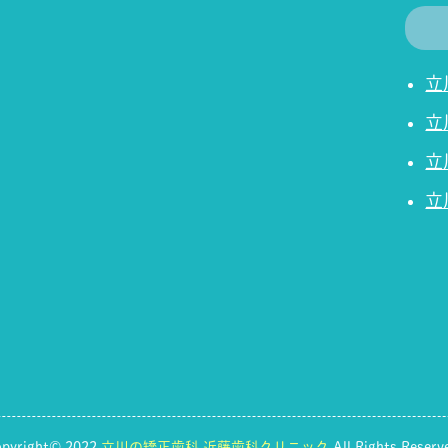
立
立
立
立
opyright© 2022
立川の矯正歯科 近藤歯科クリニック
All Rights Reserv