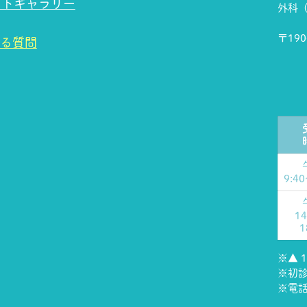
ォトギャラリー
外科
〒19
る質問
9:4
1
1
※▲ 1
※初
※電