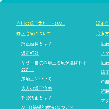
立川の矯正歯科：HOME
矯正費
矯正治療について
治療方
矯正歯科とは？
近
矯正相談
ス
なぜ、当院の矯正治療が選ばれる
近
のか？
矯
床矯正について
口
大人の矯正治療
近
部分矯正とは？
ア
MFT(筋機能療法)について