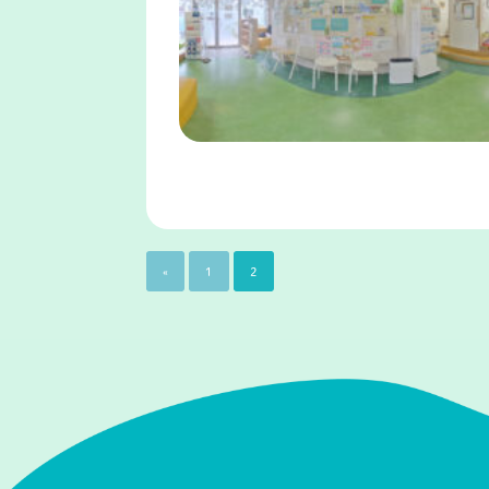
«
1
2