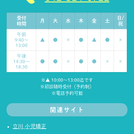
受付
日/
月
火
水
木
金
土
時間
祝
午前
▲
●
×
●
▲
●
×
9:40～
13:00
午後
●
●
×
●
●
×
×
14:30～
18:30
※▲ 10:00～13:00迄です
※初診随時受付（予約制）
※電話予約可能
関連サイト
立川 小児矯正