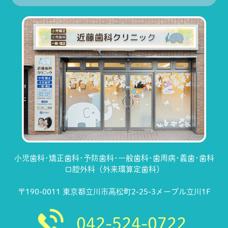
小児歯科･矯正歯科･予防歯科･一般歯科･歯周病･義歯･歯科
口腔外科（外来環算定歯科）
〒190-0011 東京都立川市高松町2-25-3メープル立川1F
042-524-0722